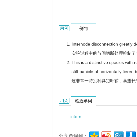
internode length的用法和样例：
例句
Internode disconnection greatly d
实验过程中的节间切断处理抑制了
This is a distinctive species with
stiff panicle of horizontally tiered
这非常一特别种具短叶鞘，暴露长
internode length的相关资料：
临近单词
intern
分享单词到：