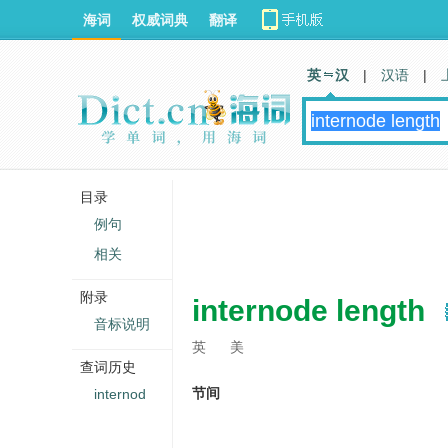
海词
权威词典
翻译
英 汉
|
汉语
|
目录
例句
相关
附录
internode length
音标说明
英
美
查词历史
节间
internod