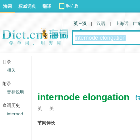
海词
权威词典
翻译
英 汉
|
汉语
|
上海话
广
目录
相关
附录
音标说明
internode elongation
查词历史
英
美
internod
节间伸长