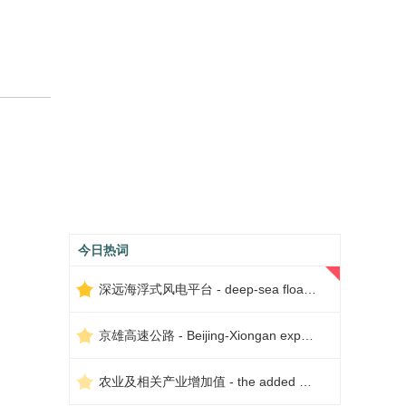
今日热词
深远海浮式风电平台 - deep-sea floating wind power platform
京雄高速公路 - Beijing-Xiongan expressway
农业及相关产业增加值 - the added value of agriculture and related industries