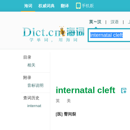
海词
权威词典
翻译
英 汉
|
汉语
|
目录
相关
附录
音标说明
internatal cleft
查词历史
英
美
internat
[医] 臀间裂