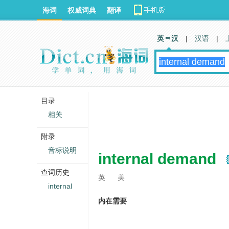
海词
权威词典
翻译
英 汉
|
汉语
|
目录
相关
附录
音标说明
internal demand
查词历史
英
美
internal
内在需要