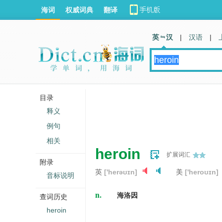
海词
权威词典
翻译
英 汉
|
汉语
|
目录
释义
例句
相关
heroin
扩展词汇
附录
英
['herəʊɪn]
美
['heroʊɪn]
音标说明
n.
海洛因
查词历史
heroin