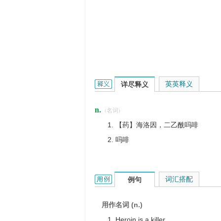
heroin的英文翻译是什么意思，词典释
英英释义
详尽释义
n.
(名词)
【药】海洛因，二乙酰吗啡
吗啡
heroin的用法和样例：
词汇搭配
例句
用作名词 (n.)
Heroin is a killer.