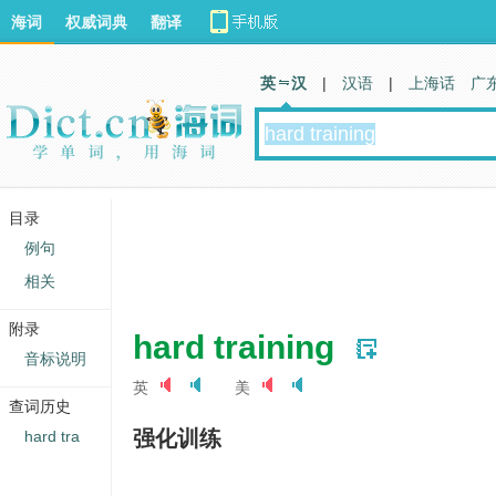
海词
权威词典
翻译
英 汉
|
汉语
|
上海话
广
目录
例句
相关
附录
hard training
音标说明
英
美
查词历史
强化训练
hard tra