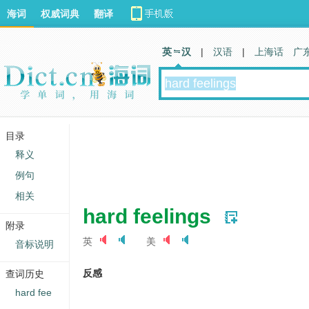
海词
权威词典
翻译
英 汉
|
汉语
|
上海话
广
目录
释义
例句
相关
hard feelings
附录
英
美
音标说明
反感
查词历史
hard fee