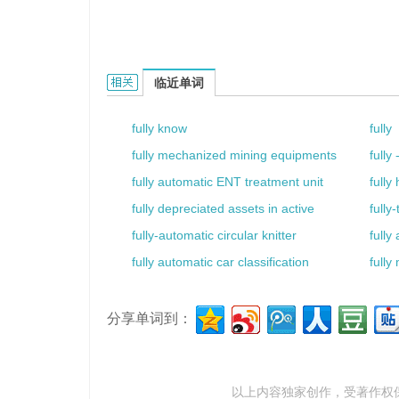
fully grown.的相关资料：
临近单词
fully know
fully
fully mechanized mining equipments
fully
fully automatic ENT treatment unit
fully
fully depreciated assets in active
fully
fully-automatic circular knitter
fully
fully automatic car classification
full
分享单词到：
以上内容独家创作，受
著作权