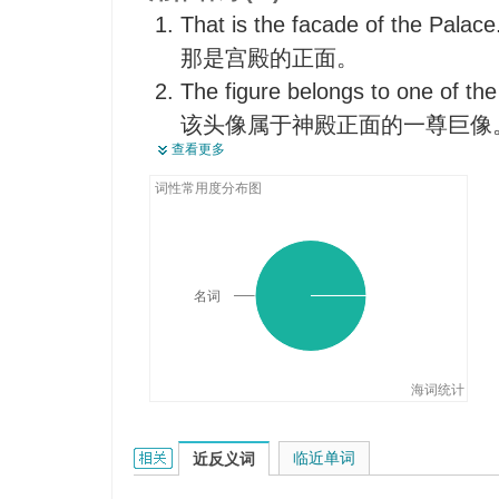
浮面
That is the facade of the Palace
立面
那是宫殿的正面。
假象
The figure belongs to one of the
外表（犹指虚伪的）
该头像属于神殿正面的一尊巨像
查看更多
His fine clothes are a mere faca
他漂亮的衣着只是虚有其表而已
词性常用度分布图
Squalor and poverty lay behind th
这城市表面繁华,背后却肮脏和
名词
海词统计
facade的相关资料：
临近单词
近反义词