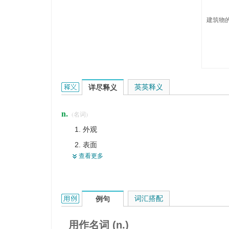
建筑物的
facade的英文翻译是什么意思，词典释义与在线翻译
英英释义
详尽释义
n.
(名词)
外观
表面
查看更多
门面
前面
【建】正面
facade的用法和样例：
词汇搭配
例句
外表
虚伪
用作名词 (n.)