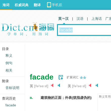
海词
权威词典
翻译
英 汉
|
汉语
|
上海话
广
目录
释义
例句
相关
facade
扩展词汇
附录
英
[fə'sɑːd]
美
[fə'sɑːd]
音标说明
n.
释义常用
建筑物的正面；外表(犹指虚伪的)
查词历史
facade