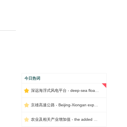
今日热词
深远海浮式风电平台 - deep-sea floating wind power platform
京雄高速公路 - Beijing-Xiongan expressway
农业及相关产业增加值 - the added value of agriculture and related industries