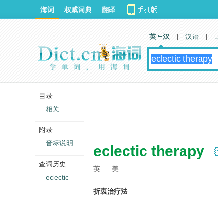
海词
权威词典
翻译
英 汉
|
汉语
|
目录
相关
附录
音标说明
eclectic therapy
查词历史
英
美
eclectic
折衷治疗法