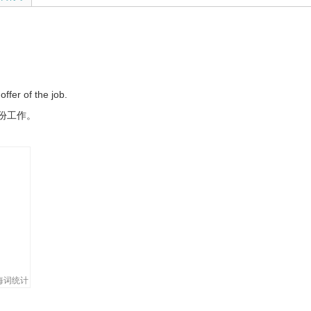
ffer of the job.
份工作。
es.
ious.
et money.
 with some dubious characters.
海词统计