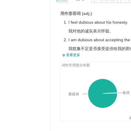
不诚实的，不可信的
不一定好的
用作形容词 (adj.)
冒风险的
I feel dubious about his honesty.
我对他的诚实表示怀疑。
I am dubious about accepting the o
我犹豫不定是否接受提供给我的那
查看更多
I remain dubious about her motiv
词性常用度分布图
我对她的动机仍存疑念。
The testimony given by him is dub
他所作的证据是可疑的。
He uses some dubious shifts to g
名词
形容词
他用一些可疑的手段去赚钱。
He shares the same rotten tastes
他和一些不三不四的人臭味相投。
I am still dubious about that plan.