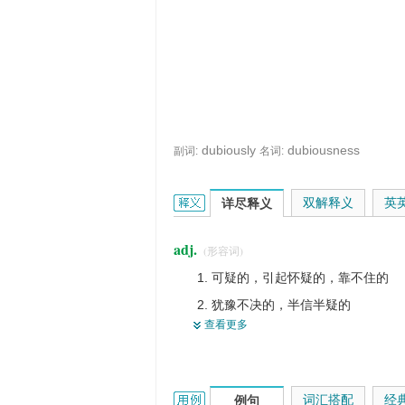
dubiously
dubiousness
副词:
名词:
dubious的英文翻译是什么意思，词典
双解释义
英
详尽释义
adj.
(形容词)
可疑的，引起怀疑的，靠不住的
犹豫不决的，半信半疑的
查看更多
暧昧的，含糊的
无把握的
未定的，不确定的
dubious的用法和样例：
词汇搭配
经
例句