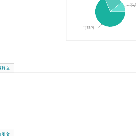
不
可疑的
释义与在线翻译：
英释义
典引文