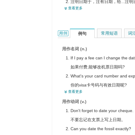
注明日期于，注有日期，给...注明
迄今为止
查看更多
属于
Duly Authorized Telecommuni
始于，追溯至…
<美口>约会，和...约会，与（某
date的用法和样例：
常用短语
词
例句
确定…的年代
自…至今
用作名词 (n.)
使…显老
If I pay a fee can I change the da
不流行
如果付费,能够改机票日期吗?
显示出某个时期的特征
What's your card number and expi
以日期计算
你的visa卡号码与有效日期呢?
查看更多
This vase is of an earlier date tha
用作动词 (v.)
这个花瓶的年代比那个的早.
Don't forget to date your cheque.
They made a date to meet soon.
不要忘记在支票上写上日期。
他们约定不久见面。
Can you date the fossil exactly?
This Greek dish is of a very early 