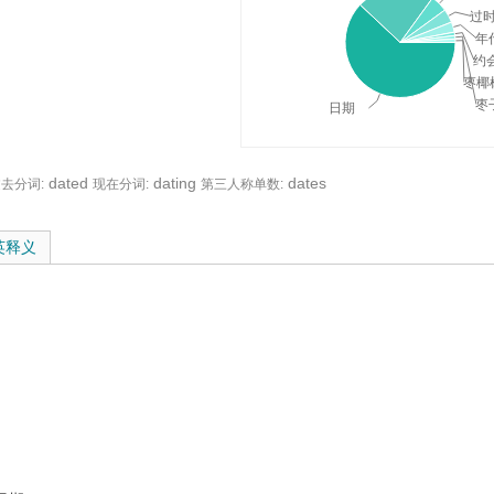
过
年
约
枣椰
枣
日期
dated
dating
dates
去分词:
现在分词:
第三人称单数:
与在线翻译：
英释义