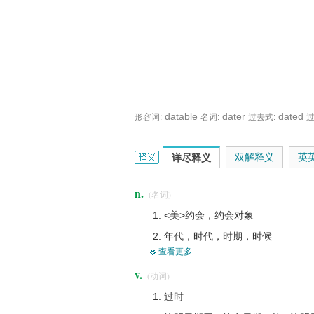
datable
dater
dated
形容词:
名词:
过去式:
过
date的英文翻译是什么意思，词典释义
双解释义
英
详尽释义
n.
(名词)
<美>约会，约会对象
年代，时代，时期，时候
查看更多
日期，日子
v.
(动词)
海枣，海枣属 ，枣椰树
过时
会晤时间，约见时间