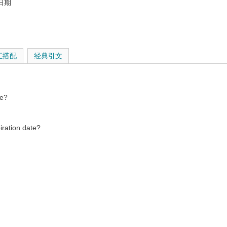
日期
cations Entity，官方电信集团
人）谈恋爱
汇搭配
经典引文
te?
ration date?
n that one.
date.