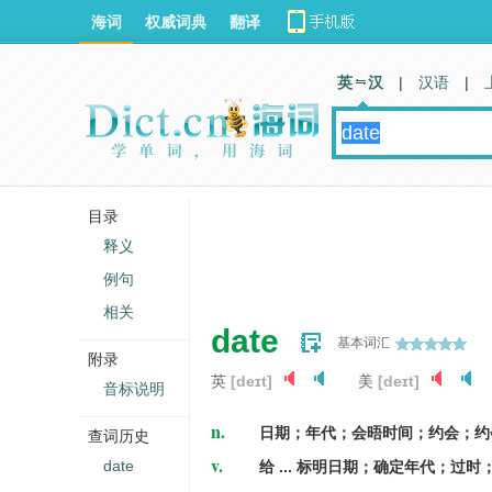
海词
权威词典
翻译
英 汉
|
汉语
|
目录
释义
例句
相关
date
基本词汇
附录
英
[deɪt]
美
[deɪt]
音标说明
n.
日期；年代；会晤时间；约会；约
查词历史
v.
date
给 ... 标明日期；确定年代；过时；