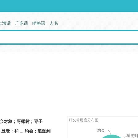
上海话
广东话
缩略语
人名
释义常用度分布图
会对象；枣椰树；枣子
约会
显老；和 ... 约会；追溯到
追溯到