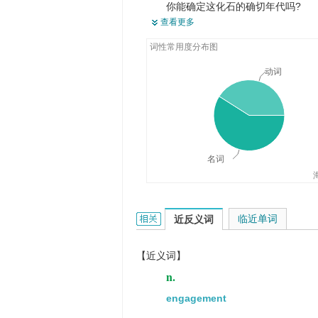
你能确定这化石的确切年代吗?
这个希腊盘子是很早时期的制品。
查看更多
Young people's clothes date quic
My date is meeting me at seven.
词性常用度分布图
现在年轻人的衣服转眼就过时.
我的对象七点钟与我见面。
Only 1 per cent of women questio
动词
The Chinese date is high-productio
仅有1%25的受访女性愿意与不喜
枣树产量高,经济效益好。
The custom dates back hundreds 
这一习俗可以追溯到几百年前。
名词
date的相关资料：
临近单词
近反义词
【近义词】
n.
engagement