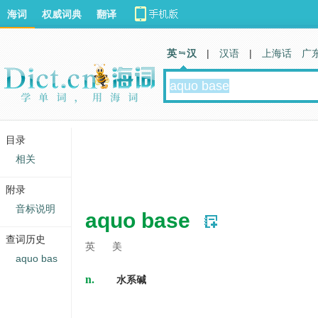
海词
权威词典
翻译
英 汉
|
汉语
|
上海话
广
目录
相关
附录
音标说明
aquo base
查词历史
英
美
aquo bas
n.
水系碱