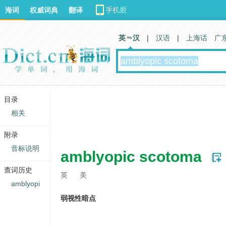
海词
权威词典
翻译
英 汉
|
汉语
|
上海话
广
目录
相关
附录
音标说明
amblyopic scotoma
查词历史
英
美
amblyopi
弱视性暗点