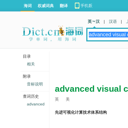
海词
权威词典
翻译
英 汉
|
汉语
|
目录
相关
附录
音标说明
advanced visual 
查词历史
英
美
advanced
先进可视化计算技术体系结构