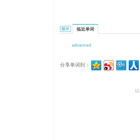
advanced visual computing archi
临近单词
advanced
分享单词到：
以