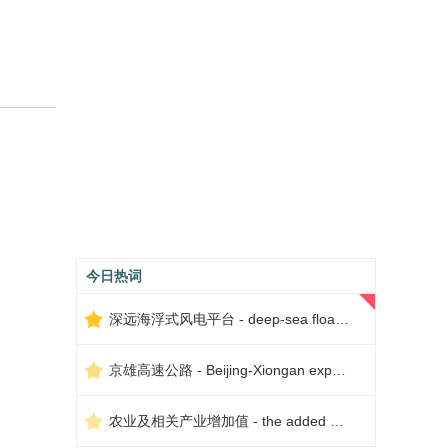
今日热词
深远海浮式风电平台 - deep-sea floating wind power platform
京雄高速公路 - Beijing-Xiongan expressway
农业及相关产业增加值 - the added value of agriculture and related industries