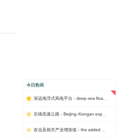
今日热词
深远海浮式风电平台 - deep-sea floating wind power platform
京雄高速公路 - Beijing-Xiongan expressway
农业及相关产业增加值 - the added value of agriculture and related industries