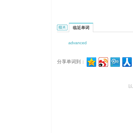
advanced research monograph的
临近单词
advanced
分享单词到：
以