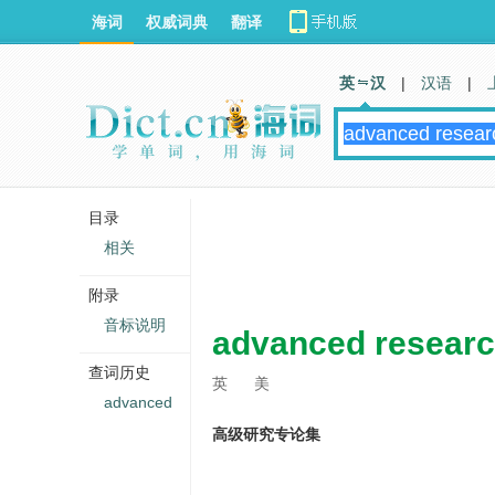
海词
权威词典
翻译
英 汉
|
汉语
|
目录
相关
附录
音标说明
advanced resear
查词历史
英
美
advanced
高级研究专论集