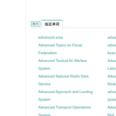
advanced process的相关资料：
临近单词
advanced area
adva
Advanced Topics on Fiscal
adva
Federalism
base
Advanced Tactical Air Warfare
Adva
System
Labo
Advanced National Radio Data
Adva
Service
Modu
Advanced Approach and Landing
advan
System
syst
Advanced Transport Operations
Adva
System
Red