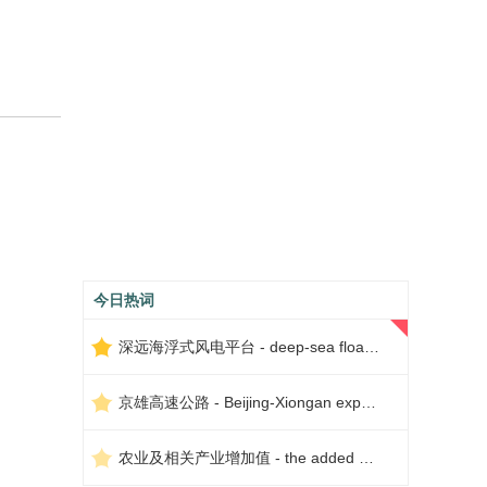
今日热词
深远海浮式风电平台 - deep-sea floating wind power platform
京雄高速公路 - Beijing-Xiongan expressway
农业及相关产业增加值 - the added value of agriculture and related industries