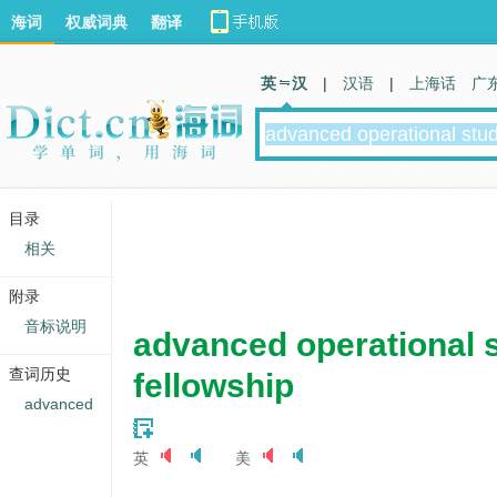
海词
权威词典
翻译
英 汉
|
汉语
|
上海话
广
目录
相关
附录
音标说明
advanced operational 
查词历史
fellowship
advanced
英
美