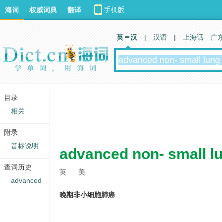
海词
权威词典
翻译
英 汉
|
汉语
|
上海话
广
目录
相关
附录
音标说明
advanced non- small l
查词历史
英
美
advanced
晚期非小细胞肺癌