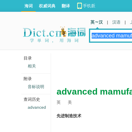
海词
权威词典
翻译
英 汉
|
汉语
|
目录
相关
附录
音标说明
advanced mamufa
查词历史
英
美
advanced
先进制造技术