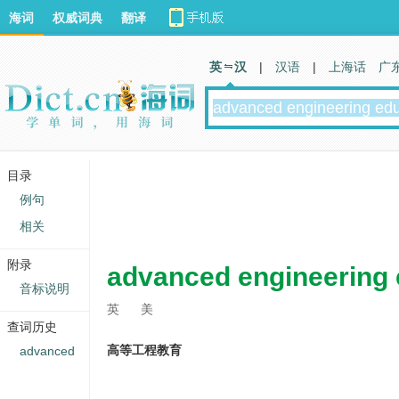
海词
权威词典
翻译
英 汉
|
汉语
|
上海话
广
目录
例句
相关
附录
advanced engineering 
音标说明
英
美
查词历史
高等工程教育
advanced