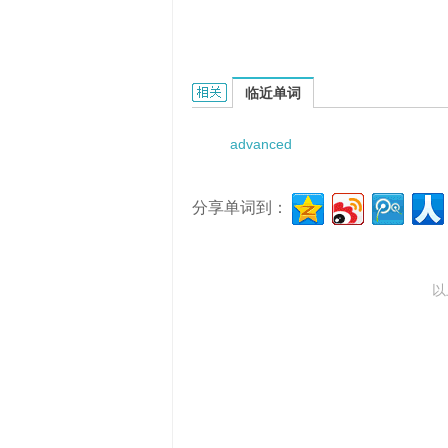
advanced cardiac life support的相
临近单词
advanced
分享单词到：
以