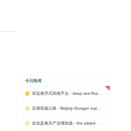
今日热词
深远海浮式风电平台 - deep-sea floating wind power platform
京雄高速公路 - Beijing-Xiongan expressway
农业及相关产业增加值 - the added value of agriculture and related industries