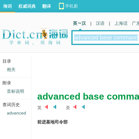
海词
权威词典
翻译
英 汉
|
汉语
|
上海话
广
目录
相关
附录
音标说明
advanced base comm
查词历史
英
美
advanced
前进基地司令部