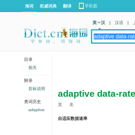
海词
权威词典
翻译
英 汉
|
汉语
|
目录
相关
附录
音标说明
adaptive data-rat
查词历史
英
美
adaptive
自适应数据速率