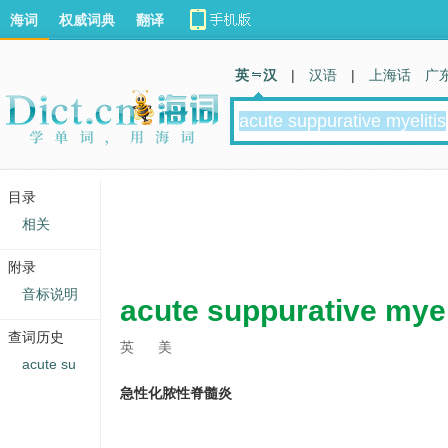
海词
权威词典
翻译
英 汉
|
汉语
|
上海话
广
目录
相关
附录
音标说明
acute suppurative myel
查词历史
英
美
acute su
急性化脓性脊髓炎