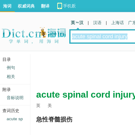
海词
权威词典
翻译
英 汉
|
汉语
|
上海话
广
目录
例句
相关
附录
acute spinal cord injur
音标说明
英
美
查词历史
急性脊髓损伤
acute sp