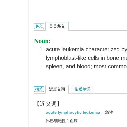
acute lymphoblastic leukemia的英文翻
英英释义
Noun:
acute leukemia characterized by
lymphoblast-like cells in bone 
spleen, and blood; most common
acute lymphoblastic leukemia的相关资料：
临近单词
近反义词
【近义词】
acute lymphocytic leukemia
急性
淋巴细胞性白血病...