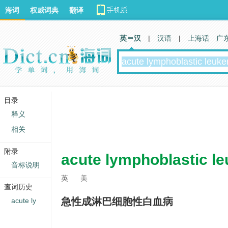
海词
权威词典
翻译
英 汉
|
汉语
|
上海话
广
目录
释义
相关
附录
acute lymphoblastic l
音标说明
英
美
查词历史
急性成淋巴细胞性白血病
acute ly