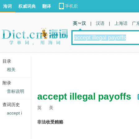
海词
权威词典
翻译
英 汉
|
汉语
|
上海话
广
目录
相关
附录
音标说明
accept illegal payoffs
查词历史
英
美
accept i
非法收受贿赂