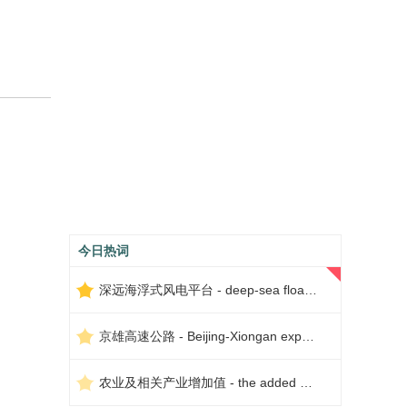
今日热词
深远海浮式风电平台 - deep-sea floating wind power platform
京雄高速公路 - Beijing-Xiongan expressway
农业及相关产业增加值 - the added value of agriculture and related industries