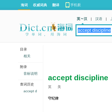
海词
权威词典
翻译
英 汉
|
汉语
|
目录
相关
附录
音标说明
accept discipline
查词历史
英
美
accept d
守纪律