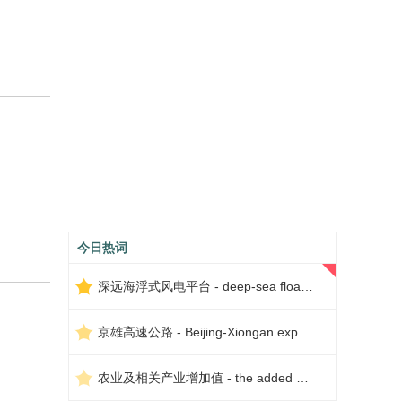
今日热词
深远海浮式风电平台 - deep-sea floating wind power platform
京雄高速公路 - Beijing-Xiongan expressway
农业及相关产业增加值 - the added value of agriculture and related industries