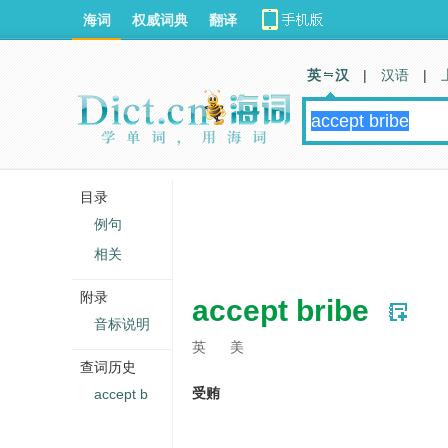
海词
权威词典
翻译
英 汉
|
汉语
|
目录
例句
相关
附录
accept bribe
音标说明
英
美
查词历史
受贿
accept b