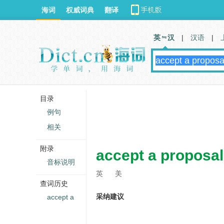
海词
权威词典
翻译
英 汉
|
汉语
|
目录
例句
相关
附录
accept a proposal
音标说明
英
美
查词历史
采纳建议
accept a