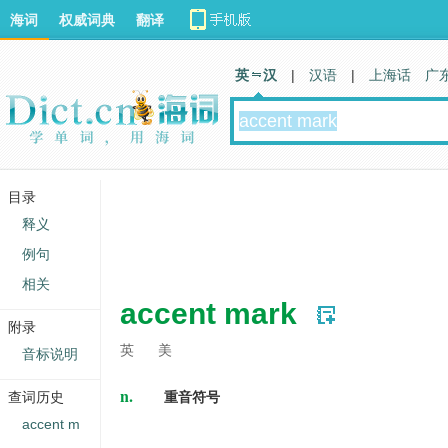
海词
权威词典
翻译
英 汉
|
汉语
|
上海话
广
目录
释义
例句
相关
accent mark
附录
英
美
音标说明
n.
查词历史
重音符号
accent m