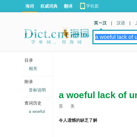
海词
权威词典
翻译
英 汉
|
汉语
|
目录
相关
附录
音标说明
a woeful lack of 
查词历史
英
美
a woeful
令人遗憾的缺乏了解