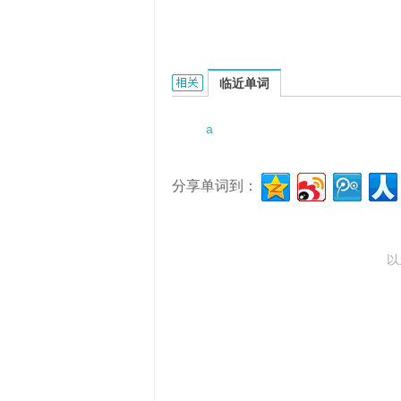
a woeful lack of understanding的
临近单词
a
分享单词到：
以