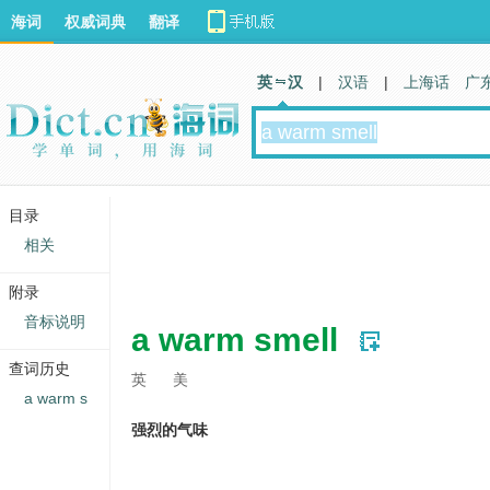
海词
权威词典
翻译
英 汉
|
汉语
|
上海话
广
目录
相关
附录
音标说明
a warm smell
查词历史
英
美
a warm s
强烈的气味