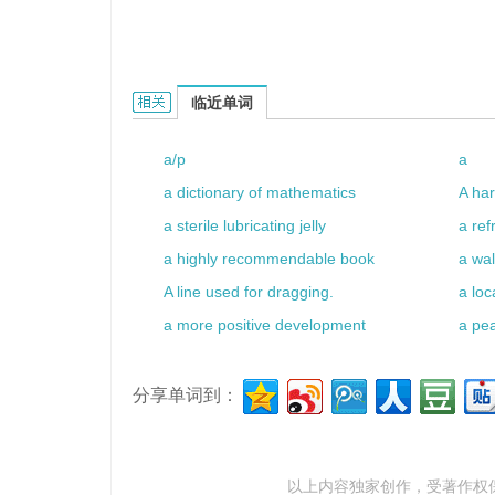
a warm smell的相关资料：
临近单词
a/p
a
a dictionary of mathematics
A har
a sterile lubricating jelly
a ref
a highly recommendable book
a wal
A line used for dragging.
a loc
a more positive development
a pe
分享单词到：
以上内容独家创作，受
著作权