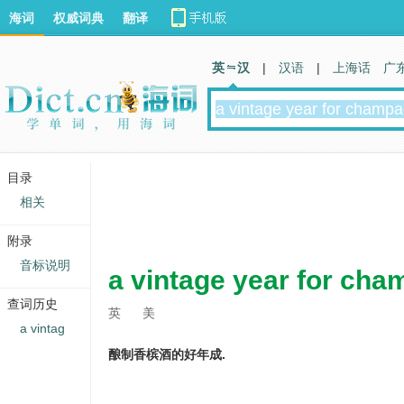
海词
权威词典
翻译
英 汉
|
汉语
|
上海话
广
目录
相关
附录
音标说明
a vintage year for ch
查词历史
英
美
a vintag
酿制香槟酒的好年成.