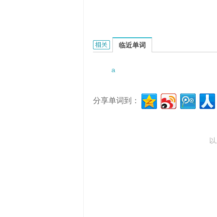
a thickly planted orange grove的
临近单词
a
分享单词到：
以