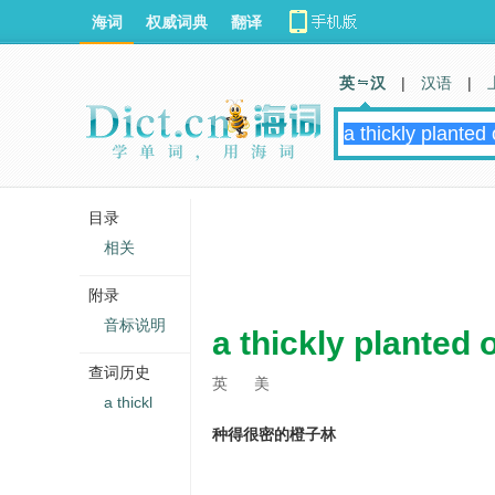
海词
权威词典
翻译
英 汉
|
汉语
|
目录
相关
附录
音标说明
a thickly planted
查词历史
英
美
a thickl
种得很密的橙子林