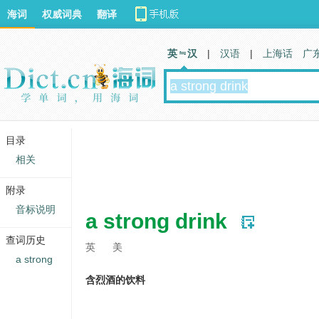
海词
权威词典
翻译
英 汉
|
汉语
|
上海话
广
目录
相关
附录
音标说明
a strong drink
查词历史
英
美
a strong
含烈酒的饮料