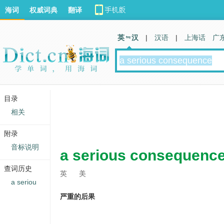
海词
权威词典
翻译
英 汉
|
汉语
|
上海话
广
目录
相关
附录
音标说明
a serious consequenc
查词历史
英
美
a seriou
严重的后果