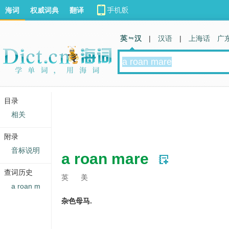
海词
权威词典
翻译
英 汉
|
汉语
|
上海话
广
目录
相关
附录
音标说明
a roan mare
查词历史
英
美
a roan m
杂色母马.