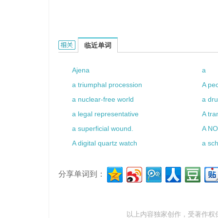
a roan mare的相关资料：
临近单词
Ajena
a
a triumphal procession
A pec
a nuclear-free world
a dr
a legal representative
A tra
a superficial wound.
A N
A digital quartz watch
a sc
分享单词到：
以上内容独家创作，受
著作权