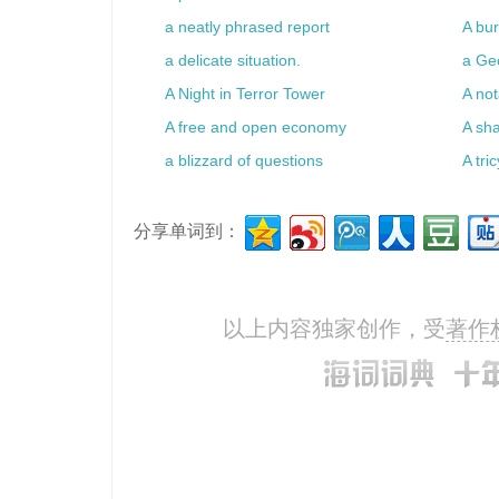
a neatly phrased report
A bur
a delicate situation.
a Ge
A Night in Terror Tower
A not
A free and open economy
A sha
a blizzard of questions
A tri
分享单词到：
以上内容独家创作，受
著作