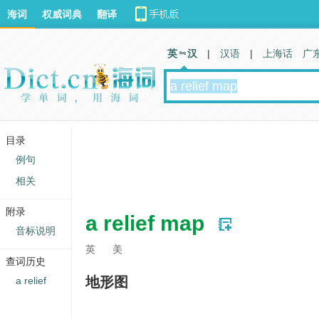
海词
权威词典
翻译
英 汉
|
汉语
|
上海话
广
目录
例句
相关
附录
a relief map
音标说明
英
美
查词历史
地形图
a relief