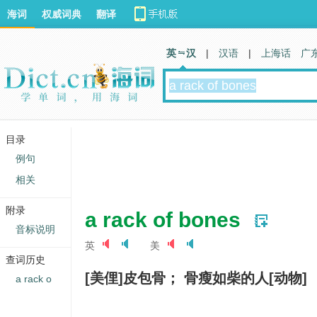
海词
权威词典
翻译
英 汉
|
汉语
|
上海话
广
目录
例句
相关
附录
a rack of bones
音标说明
英
美
查词历史
[美俚]皮包骨； 骨瘦如柴的人[动物]
a rack o