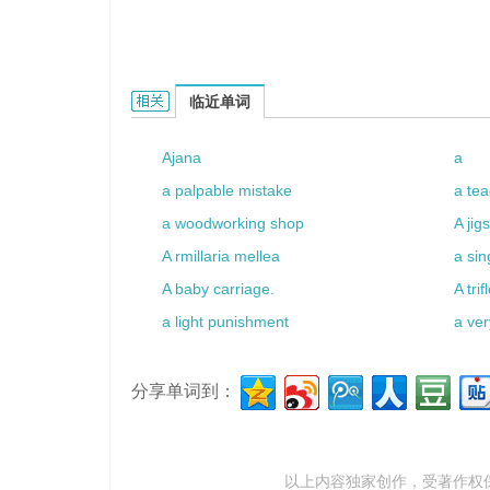
a money box的相关资料：
临近单词
Ajana
a
a palpable mistake
a tea
a woodworking shop
A jig
A rmillaria mellea
a sin
A baby carriage.
A trif
a light punishment
a ver
分享单词到：
以上内容独家创作，受
著作权