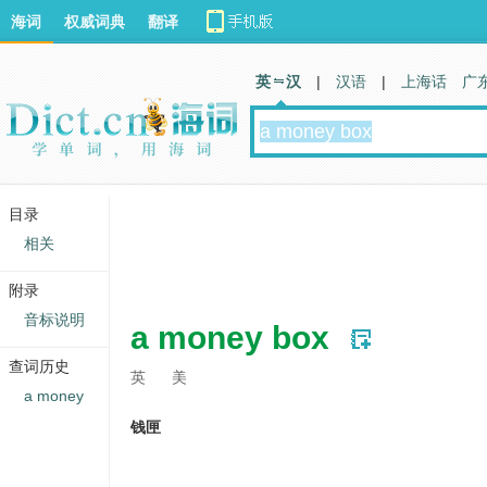
海词
权威词典
翻译
英 汉
|
汉语
|
上海话
广
目录
相关
附录
音标说明
a money box
查词历史
英
美
a money
钱匣