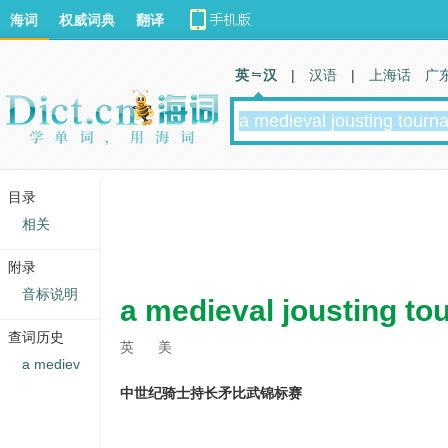
海词
权威词典
翻译
英 汉
|
汉语
|
上海话
广
目录
相关
附录
音标说明
a medieval jousting t
查词历史
英
美
a mediev
中世纪骑士持长矛比武锦标赛