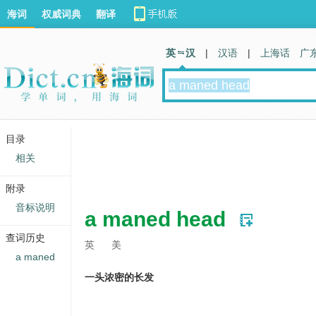
海词
权威词典
翻译
英 汉
|
汉语
|
上海话
广
目录
相关
附录
音标说明
a maned head
查词历史
英
美
a maned
一头浓密的长发