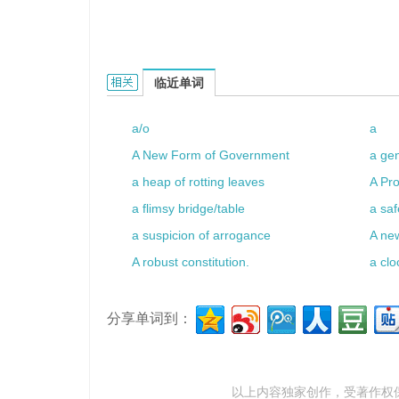
a maned head的相关资料：
临近单词
a/o
a
A New Form of Government
a ge
a heap of rotting leaves
A Pr
a flimsy bridge/table
a saf
a suspicion of arrogance
A new
A robust constitution.
a clo
分享单词到：
以上内容独家创作，受
著作权