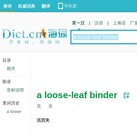
海词
权威词典
翻译
英 汉
|
汉语
|
上海话
广
目录
相关
附录
音标说明
a loose-leaf binder
查词历史
英
美
a loose-
活页夹