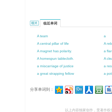
a lemon tree的相关资料：
临近单词
A team
a
A central pillar of life
A re
A magnet has polarity.
a fla
A homespun tablecloth.
A cle
a miscarriage of justice
a re
a great strapping fellow
a po
分享单词到：
以上内容独家创作，受
著作权