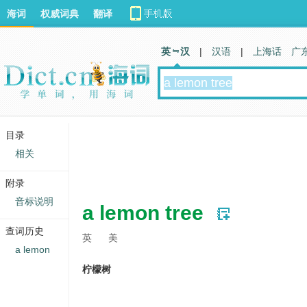
海词
权威词典
翻译
英 汉
|
汉语
|
上海话
广
目录
相关
附录
音标说明
a lemon tree
查词历史
英
美
a lemon
柠檬树