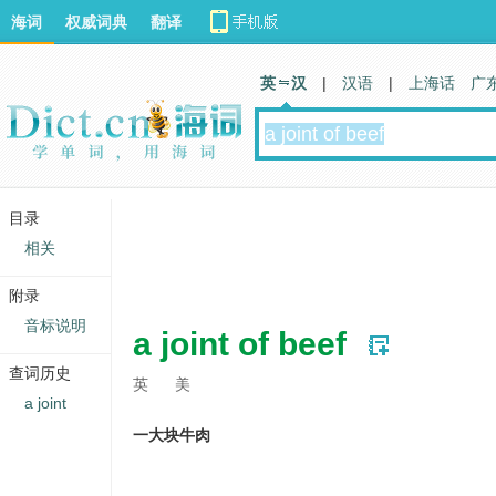
海词
权威词典
翻译
英 汉
|
汉语
|
上海话
广
目录
相关
附录
音标说明
a joint of beef
查词历史
英
美
a joint
一大块牛肉