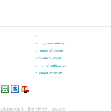
a
a ropy consistency
a fleece of clouds
A balance wheel.
a man of substance
a leader of vision
上内容独家创作，受
著作权
保护，侵权必究