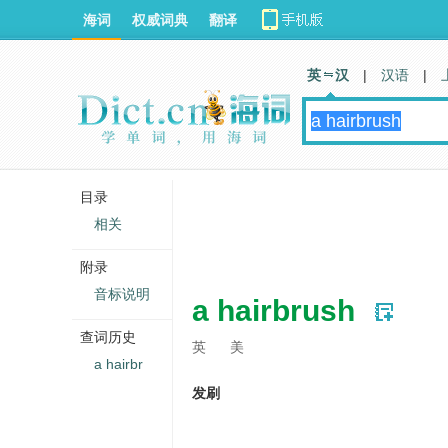
海词
权威词典
翻译
英 汉
|
汉语
|
目录
相关
附录
音标说明
a hairbrush
查词历史
英
美
a hairbr
发刷