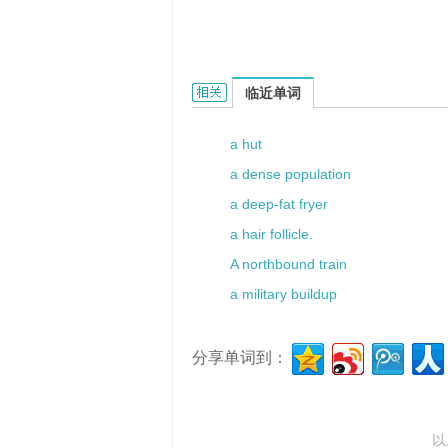
a hairbrush的相关资料：
临近单词
a hut
a dense population
a deep-fat fryer
a hair follicle.
A northbound train
a military buildup
分享单词到：
以