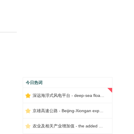
今日热词
深远海浮式风电平台 - deep-sea floating wind power platform
京雄高速公路 - Beijing-Xiongan expressway
农业及相关产业增加值 - the added value of agriculture and related industries